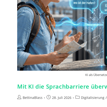
KI als Übersetz
Mit KI die Sprachbarriere über
Beitrags-
Beitrag
Beitrags-
BettinaBlass
28. Juli 2026
Digitalisierung
/
Autor:
veröffentlicht:
Kategorie: