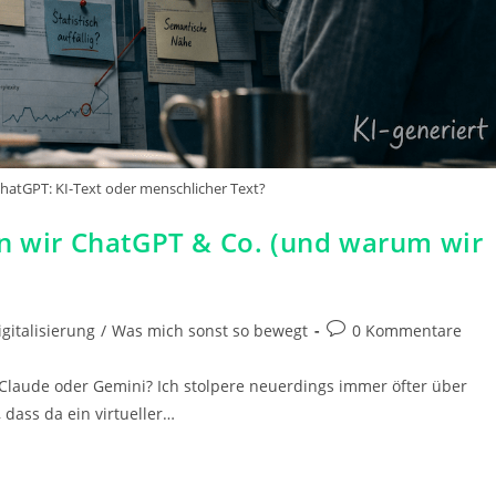
ChatGPT: KI-Text oder menschlicher Text?
en wir ChatGPT & Co. (und warum wir
Beitrags-
igitalisierung
/
Was mich sonst so bewegt
0 Kommentare
Kommentare:
Claude oder Gemini? Ich stolpere neuerdings immer öfter über
 dass da ein virtueller…