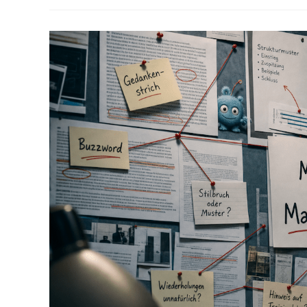
Chat-
LLMs:
Was
Ist
Der
Unterschied
–
Und
Warum
Ist
Das
Für
Dich
Wichtig?