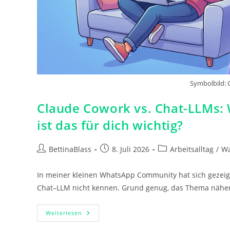
Symbolbild: 
Claude Cowork vs. Chat-LLMs: 
ist das für dich wichtig?
Beitrags-
Beitrag
Beitrags-
BettinaBlass
8. Juli 2026
Arbeitsalltag
/
Wa
Autor:
veröffentlicht:
Kategorie:
In meiner kleinen WhatsApp Community hat sich gezeig
Chat–LLM nicht kennen. Grund genug, das Thema näher
Claude
Weiterlesen
Cowork
Vs.