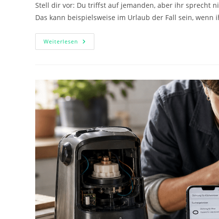
Stell dir vor: Du triffst auf jemanden, aber ihr sprecht
Das kann beispielsweise im Urlaub der Fall sein, wenn 
Mit
Weiterlesen
KI
Die
Sprachbarriere
Überwinden
–
So
Geht
Das