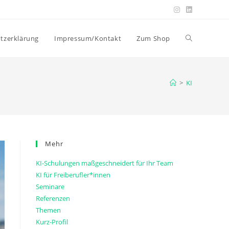
Website-
tzerklärung
Impressum/Kontakt
Zum Shop
Suche
>
KI
umschalten
Mehr
KI-Schulungen maßgeschneidert für Ihr Team
KI für Freiberufler*innen
Seminare
Referenzen
Themen
Kurz-Profil