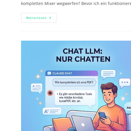
kompletten Mixer wegwerfen? Bevor ich ein funktionie
Was
Weiterlesen
Ein
Kaputter
Mixer
Uns
Über
KI-
Recherche
Lehrt