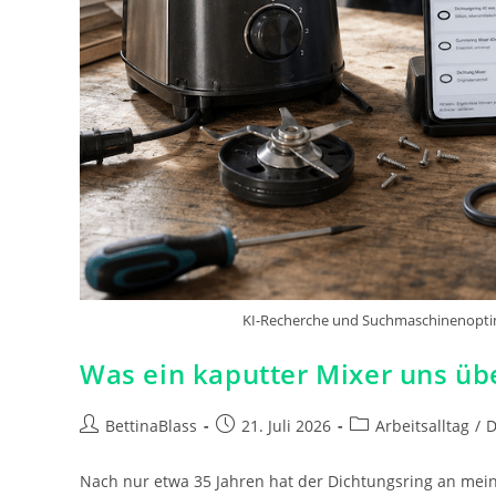
KI-Recherche und Suchmaschinenoptim
Was ein kaputter Mixer uns übe
Beitrags-
Beitrag
Beitrags-
BettinaBlass
21. Juli 2026
Arbeitsalltag
/
D
Autor:
veröffentlicht:
Kategorie:
Nach nur etwa 35 Jahren hat der Dichtungsring an mei