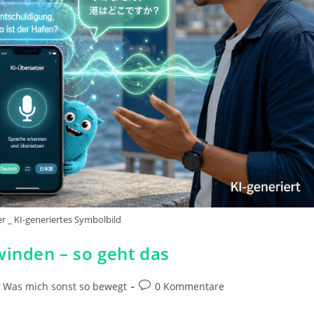
er _ KI-generiertes Symbolbild
winden – so geht das
Beitrags-
Was mich sonst so bewegt
0 Kommentare
Kommentare: