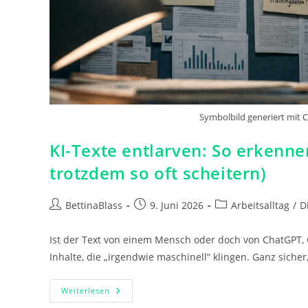
Symbolbild generiert mit 
KI-Texte entlarven: So erkenn
trotzdem so oft scheitern)
Beitrags-
Beitrag
Beitrags-
BettinaBlass
9. Juni 2026
Arbeitsalltag
/
D
Autor:
veröffentlicht:
Kategorie:
Ist der Text von einem Mensch oder doch von ChatGPT, 
Inhalte, die „irgendwie maschinell“ klingen. Ganz sicher,
KI-
Weiterlesen
Texte